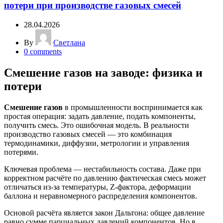
потери при производстве газовых смесей
28.04.2026
By
Светлана
0
comments
Смешение газов на заводе: физика и
потери
Смешение газов
в промышленности воспринимается как
простая операция: задать давление, подать компоненты,
получить смесь. Это ошибочная модель. В реальности
производство газовых смесей — это комбинация
термодинамики, диффузии, метрологии и управления
потерями.
Ключевая проблема — нестабильность состава. Даже при
корректном расчёте по давлению фактическая смесь может
отличаться из-за температуры, Z-фактора, деформации
баллона и неравномерного распределения компонентов.
Основой расчёта является закон Дальтона: общее давление
равно сумме парциальных давлений компонентов. Но в