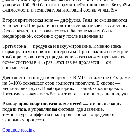
условиях 150–300 бар этот подход требует поправок. Без учёта
сжимаемости и температуры итоговый состав «плывёт».
Вторая критическая зона — диффузия. Газы не смешиваются
мгновенно. При различии плотностей возникает расслоение.
Это означает, что газовая смесь в баллоне может быть
неоднородной, особенно сразу после наполнения.
Третья зона — продувка и вакуумирование. Именно здесь
формируются основные потери газа. При сложной геометрии
трубопроводов расход продувочного газа может превышать
объём системы в 4–5 раз. Этот газ не продаётся — он
списывается.
Для клиента последствия прямые. В МГС снижение CO₂ даже
на 5–10% сокращает срок годности продукта. В сварке —
нестабильная дуга. В лабораториях — ошибка калибровки.
Поэтому газовая смесь без контроля — это риск, а не продукт.
Вывод:
производство газовых смесей
— это не операция
подачи газа, а управляемая система, где давление,
температура, диффузия и контроль состава определяют
экономику процесса.
Continue reading