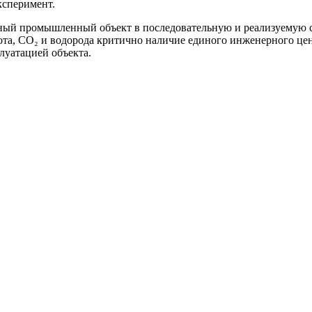
ксперимент.
ный промышленный объект в последовательную и реализуемую с
ота, CO₂ и водорода критично наличие единого инженерного цен
луатацией объекта.